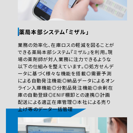
薬局本部システム「ミザル」
業務の効率化、在庫ロスの軽減を図ることが
できる薬局本部システム『ミザル』を利用。現
場の薬剤師が対人業務に注力できるような
以下の仕組みを整えています。◎︎処方せんデ
ータに基づく様々な機能を搭載◎需要予測
による自動発注機能◎納品データによるオン
ライン入庫機能◎分割品発注機能◎余剰在
庫の自動登録◎ENIF棚卸との連携◎計画
配送による適正在庫管理◎本社による売り
上げ等のデータ一括管理